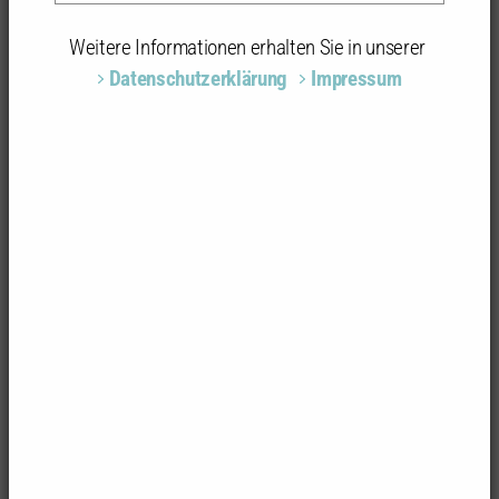
Weitere Informationen erhalten Sie in unserer
Datenschutzerklärung
Impressum
Foto: Kim Fohmann
Draishalle
Draisstraße 2b
76297 Stutensee
Architektur/Stadtplanung
KUBUS360 GmbH, Christoph Dietz, Architekt, Stuttgart;
Projektleitung: Angelina Kuhnert | Projektsteuerung:
Drees & Sommer SE, Karlsruhe | Landschaftsarchitektur:
Ulrike Mann, Freie Garten- und Landschaftsarchitektin,
Heidelberg