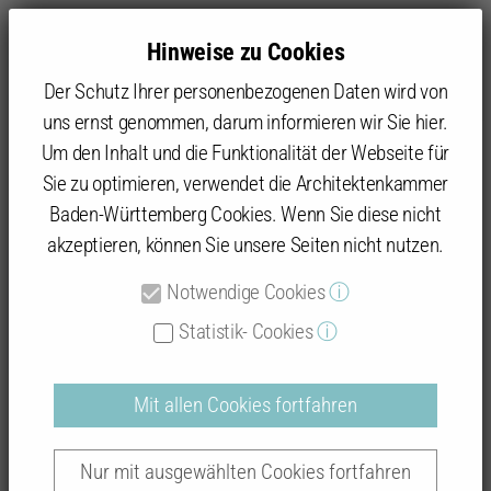
Hinweise zu Cookies
Der Schutz Ihrer personenbezogenen Daten wird von
uns ernst genommen, darum informieren wir Sie hier.
Um den Inhalt und die Funktionalität der Webseite für
Sie zu optimieren, verwendet die Architektenkammer
Baukultur
Beispielhaftes Bauen
Datenbank: Prämierte Objekte
Baden-Württemberg Cookies. Wenn Sie diese nicht
akzeptieren, können Sie unsere Seiten nicht nutzen.
Notwendige Cookies
ⓘ
Beispielhaftes Bauen
Statistik- Cookies
ⓘ
Mit allen Cookies fortfahren
Auszeichnungsverfahren "Karlsruhe-Land
Nur mit ausgewählten Cookies fortfahren
2019 - 2025"