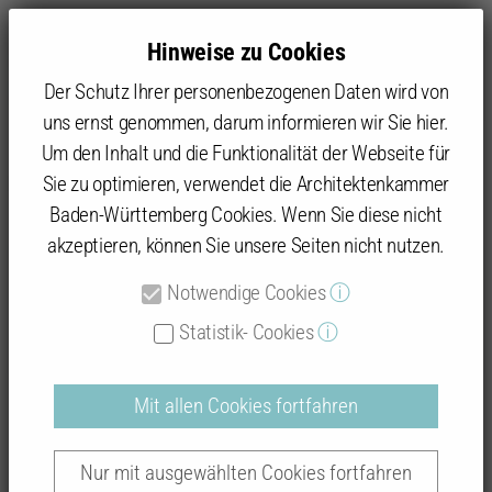
Hinweise zu Cookies
Der Schutz Ihrer personenbezogenen Daten wird von
uns ernst genommen, darum informieren wir Sie hier.
Um den Inhalt und die Funktionalität der Webseite für
Sie zu optimieren, verwendet die Architektenkammer
Baukultur
Beispielhaftes Bauen
Datenbank: Prämierte Objekte
Baden-Württemberg Cookies. Wenn Sie diese nicht
akzeptieren, können Sie unsere Seiten nicht nutzen.
Notwendige Cookies
ⓘ
Beispielhaftes Bauen
Statistik- Cookies
ⓘ
Mit allen Cookies fortfahren
Auszeichnungsverfahren "Konstanz 2018 -
Nur mit ausgewählten Cookies fortfahren
2024"