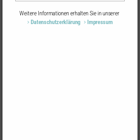
Weitere Informationen erhalten Sie in unserer
Datenschutzerklärung
Impressum
Foto: Barbara Schwager
Montessori Kinderhaus
Schulstraße 15
78476 Allensbach
Architektur/Stadtplanung
Lanz Schwager & Partner Architekten mbB BDA,
Konstanz | Ausschr./Baul. mit Schnell Ing.+Arch., Bad
Saulgau | LA: H. Hornstein Fr. Landschaftsarch. BDLA,