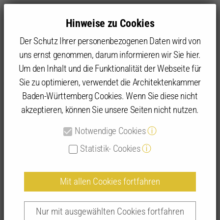
Hinweise zu Cookies
Der Schutz Ihrer personenbezogenen Daten wird von
uns ernst genommen, darum informieren wir Sie hier.
Um den Inhalt und die Funktionalität der Webseite für
Sie zu optimieren, verwendet die Architektenkammer
Angebot
IFBau | Fortbildungen
IFBau Seminar-Suche
Baden-Württemberg Cookies. Wenn Sie diese nicht
akzeptieren, können Sie unsere Seiten nicht nutzen.
Detailansicht IFBau-Seminare
Notwendige Cookies
ⓘ
Statistik- Cookies
ⓘ
Mit allen Cookies fortfahren
Online: ARCHIKON Landeskongress für
Architektur und Stadtentwicklung |
Nur mit ausgewählten Cookies fortfahren
219100