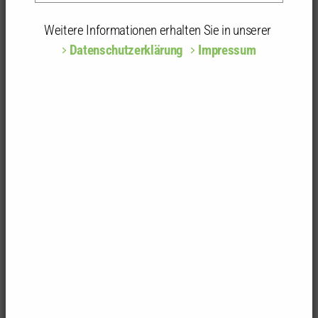
Erweiterte Suche
Weitere Informationen erhalten Sie in unserer
Datenschutzerklärung
Impressum
15
Ergebnisse
Seite
1
von
2
Suchergebnisse
Dipl.-Ing. (FH) Matthias Burkardt
Architekt
Fachliste:
Brandschutz
Durschstr. 7, 78628 Rottweil