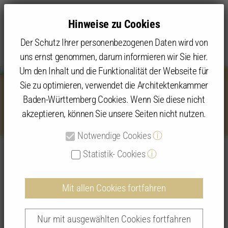
Hinweise zu Cookies
Der Schutz Ihrer personenbezogenen Daten wird von
uns ernst genommen, darum informieren wir Sie hier.
Um den Inhalt und die Funktionalität der Webseite für
Sie zu optimieren, verwendet die Architektenkammer
Baden-Württemberg Cookies. Wenn Sie diese nicht
Klimaschutzgesetz 2013
akzeptieren, können Sie unsere Seiten nicht nutzen.
Notwendige Cookies
ⓘ
Statistik- Cookies
ⓘ
Berufspraxis
Planungsinfos und -themen
Bauplanung, Technik und Baubetrieb
Klimaschutzgesetz 2013
Mit allen Cookies fortfahren
Als zweites Bundesland (Vorreiter war Nordrhein-
Nur mit ausgewählten Cookies fortfahren
Westfalen) hat Baden-Württemberg seit dem 30.