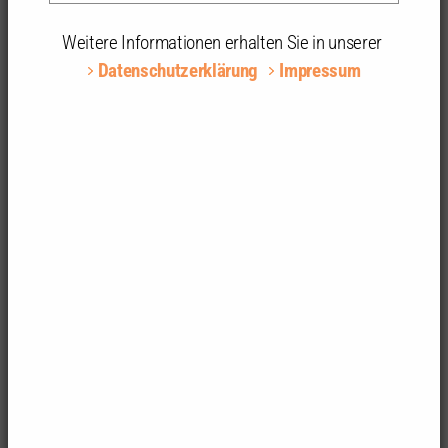
Preis an Prof. Achim Menges lenkt Aufmerksamkeit
Weitere Informationen erhalten Sie in unserer
auf unterschätzte Disziplin
Datenschutzerklärung
Impressum
Pressemitteilung vom 13. Dezember 2022
Prof. Achim Menges (© Universität Stuttgart)