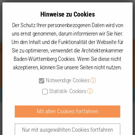
Hinweise zu Cookies
Der Schutz Ihrer personenbezogenen Daten wird von
uns ernst genommen, darum informieren wir Sie hier.
Um den Inhalt und die Funktionalität der Webseite für
Sie zu optimieren, verwendet die Architektenkammer
Baden-Württemberg Cookies. Wenn Sie diese nicht
akzeptieren, können Sie unsere Seiten nicht nutzen.
Innovationskraft der Architektur
Notwendige Cookies
ⓘ
Statistik- Cookies
ⓘ
BUGA Holz-Pavillon, Bundesgartenschau Heilbronn ©
Mit allen Cookies fortfahren
Themen
Presse
2022
Innovationskraft der Architektur
ICD/ITKE Universität Stuttgart
Nur mit ausgewählten Cookies fortfahren
Architektenkammer Baden-Württemberg: Leibniz-