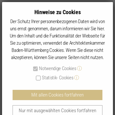
Hinweise zu Cookies
Der Schutz Ihrer personenbezogenen Daten wird von
uns ernst genommen, darum informieren wir Sie hier.
Um den Inhalt und die Funktionalität der Webseite für
Sie zu optimieren, verwendet die Architektenkammer
Berufspraxis
Planungsinfos und -themen
Bauplanung, Technik und Baubetrieb
Baden-Württemberg Cookies. Wenn Sie diese nicht
Literatur: Bauplanung/Baukonstruktion
akzeptieren, können Sie unsere Seiten nicht nutzen.
BKI Objektdaten Neubau
Notwendige Cookies
ⓘ
Statistik- Cookies
ⓘ
Objektdaten NeubauSozialer
Wohnungsbau
Mit allen Cookies fortfahren
Nur mit ausgewählten Cookies fortfahren