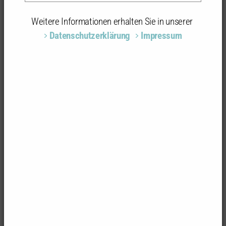
Weitere Informationen erhalten Sie in unserer
Datenschutzerklärung
Impressum
Foto: Daniel Schoenen
Hebelpark
Am Hebelpark / Bahnhofstraße
79539 Lörrach
Architektur/Stadtplanung
AG Freiraum Jochen Dittus + Andreas Böhringer
Landschaftsarchitekte PartGmbB, Freiburg