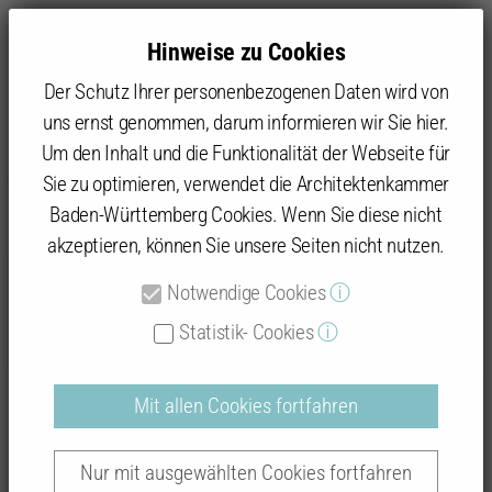
Hinweise zu Cookies
Der Schutz Ihrer personenbezogenen Daten wird von
uns ernst genommen, darum informieren wir Sie hier.
Um den Inhalt und die Funktionalität der Webseite für
Sie zu optimieren, verwendet die Architektenkammer
Baukultur
Beispielhaftes Bauen
Datenbank: Prämierte Objekte
Baden-Württemberg Cookies. Wenn Sie diese nicht
akzeptieren, können Sie unsere Seiten nicht nutzen.
Notwendige Cookies
ⓘ
Beispielhaftes Bauen
Statistik- Cookies
ⓘ
Mit allen Cookies fortfahren
Auszeichnungsverfahren "Lörrach 2012 -
Nur mit ausgewählten Cookies fortfahren
2019"