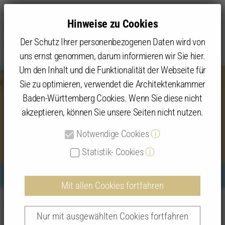
Hinweise zu Cookies
Der Schutz Ihrer personenbezogenen Daten wird von
uns ernst genommen, darum informieren wir Sie hier.
Um den Inhalt und die Funktionalität der Webseite für
Sie zu optimieren, verwendet die Architektenkammer
Baden-Württemberg Cookies. Wenn Sie diese nicht
akzeptieren, können Sie unsere Seiten nicht nutzen.
Informationen zum Exportzielland
China
Notwendige Cookies
ⓘ
Statistik- Cookies
ⓘ
Mit allen Cookies fortfahren
Überdachung der Expo-Axis von SBA-Design, Stuttgart und
Berufspraxis
Büroführung
Auslandsmärkte
Shanghai, Foto: Prof. Sebastian Zoeppritz
Nur mit ausgewählten Cookies fortfahren
Ansprechpartner
Informationen zum Exportzielland China