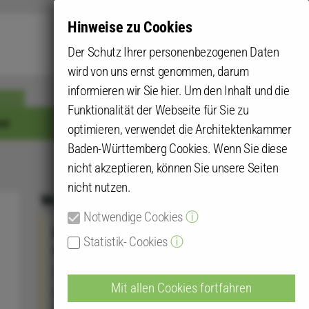
Hinweise zu Cookies
Submit
Der Schutz Ihrer personenbezogenen Daten
wird von uns ernst genommen, darum
informieren wir Sie hier. Um den Inhalt und die
Funktionalität der Webseite für Sie zu
er
Login für mehr
optimieren, verwendet die Architektenkammer
Baden-Württemberg Cookies. Wenn Sie diese
nicht akzeptieren, können Sie unsere Seiten
nicht nutzen.
Weitere Beiträge
Notwendige Cookies
ⓘ
DENSITIM | Weiterbauen
Statistik- Cookies
ⓘ
statt Neubauen.
Das Symposium DENSITIM
Mit allen Cookies fortfahren
präsentiert die