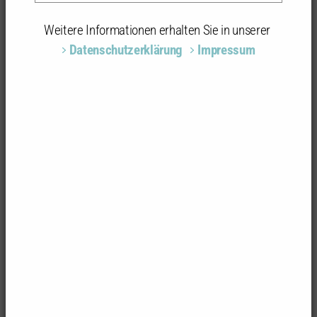
Neue Architektur – Landkreis Tuttlingen von
Weitere Informationen erhalten Sie in unserer
Thomas Kölschbach
Datenschutzerklärung
Impressum
herausgegeben von der Kammergruppe
Rottweil/Tuttlingen der Architektenkammer Baden-
Württemberg
Gmeiner Verlag, Meßkirch 2015, 143 Seiten mit
zahlreichen Farbfotos und Planzeichnungen, 14 x 21
cm, Paperback
ISBN 978-3-8392-1711-5
12,90 Euro
Auch in der ländlich geprägten Region des
Landkreises Tuttlingen entstanden in letzter Zeit
viele neue und sehenswerte Bauten, die eine
Vorstellung in einem Architekturführer wert sind und