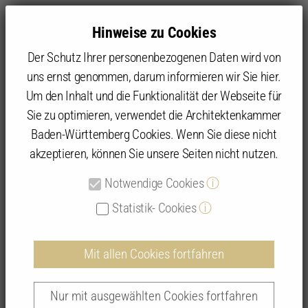
Hinweise zu Cookies
Der Schutz Ihrer personenbezogenen Daten wird von
uns ernst genommen, darum informieren wir Sie hier.
Um den Inhalt und die Funktionalität der Webseite für
Sie zu optimieren, verwendet die Architektenkammer
Berufspraxis
Planungsinfos und -themen
Normung fürs Planen und Bauen
Normung vor Gericht
Baden-Württemberg Cookies. Wenn Sie diese nicht
akzeptieren, können Sie unsere Seiten nicht nutzen.
Notwendige Cookies
ⓘ
Normung vor Gericht
Statistik- Cookies
ⓘ
Mit allen Cookies fortfahren
Die Kluft zwischen veröffentlichten Normen des DIN
e.V. ("Deutsches Institut für Normung"), aber auch
Nur mit ausgewählten Cookies fortfahren