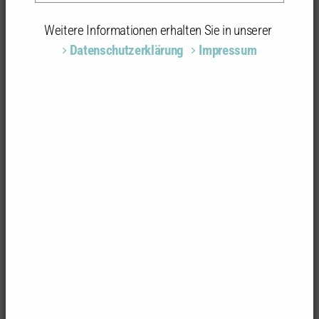
Weitere Informationen erhalten Sie in unserer
Erweiterte Suche
Datenschutzerklärung
Impressum
18
Ergebnisse
Seite
1
von
2
Suchergebnisse