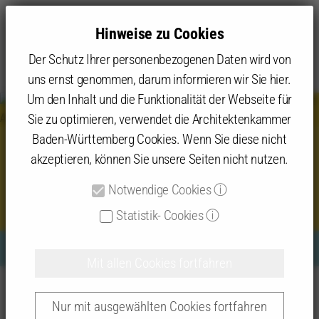
Hinweise zu Cookies
Der Schutz Ihrer personenbezogenen Daten wird von
uns ernst genommen, darum informieren wir Sie hier.
Um den Inhalt und die Funktionalität der Webseite für
Sie zu optimieren, verwendet die Architektenkammer
Baden-Württemberg Cookies. Wenn Sie diese nicht
akzeptieren, können Sie unsere Seiten nicht nutzen.
Herbstforum Altbau 2016: Vom
Ziel her denken
Notwendige Cookies
ⓘ
Statistik- Cookies
ⓘ
Mit allen Cookies fortfahren
Mit neuem Erscheinungsbild in die Zukunft - das neue Logo
Angebot
Kammerveranstaltungen
Messen / Kooperationen
von Zukunft Altbau
Nur mit ausgewählten Cookies fortfahren
Nachberichte
Herbstforum Altbau 2016