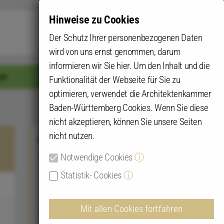
Hinweise zu Cookies
Submit
Der Schutz Ihrer personenbezogenen Daten
wird von uns ernst genommen, darum
informieren wir Sie hier. Um den Inhalt und die
er
Login für mehr
Funktionalität der Webseite für Sie zu
optimieren, verwendet die Architektenkammer
Baden-Württemberg Cookies. Wenn Sie diese
nicht akzeptieren, können Sie unsere Seiten
nicht nutzen.
IFBau-Seminare
26.08.2026 | Online
Notwendige Cookies
ⓘ
Nachhaltigkeitskoordinatio
Statistik- Cookies
ⓘ
n - DGNB Grundlagen des
nachhaltigen Bauens
Mit allen Cookies fortfahren
01.09.2026 | Online