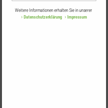
Fotos: Udo W. Beier
Kammer
Gremien
LVV: Rückblicke
LVV 2010
Weitere Informationen erhalten Sie in unserer
Acht Wahlen zum Landesvorstand
Datenschutzerklärung
Impressum
Mit den Wahlen von Präsident, Vizepräsidenten
sowie den Vertretern der Fachrichtungen und der
baugewerblich tätigen Architektinnen und
Architekten endeten die Kammerwahlen 2010.