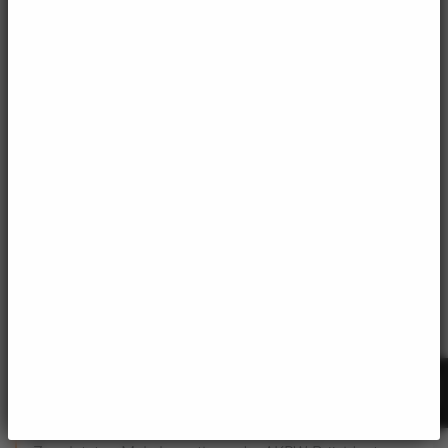
Fachrich­tungen und für planende Bau­in ...
31.07.2026
mehr
2025: Optimismus angebracht, landesspezifische
Lösungen gefragt
AKBW Präsident Markus Müller schwor die
Anwesenden darauf ein, maßgeschneiderte Lösungen
für das Land anzusteuern. Gastredner Manuel Hagel,
...
07.07.2025
mehr
Großes Stelldichein im Panoramagarten