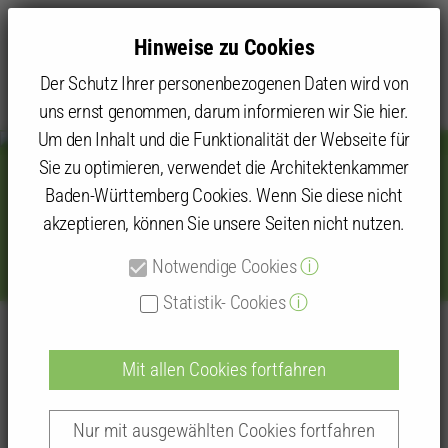
Hinweise zu Cookies
Der Schutz Ihrer personenbezogenen Daten wird von
uns ernst genommen, darum informieren wir Sie hier.
Um den Inhalt und die Funktionalität der Webseite für
Sie zu optimieren, verwendet die Architektenkammer
Baden-Württemberg Cookies. Wenn Sie diese nicht
Landesvertreterversammlung
akzeptieren, können Sie unsere Seiten nicht nutzen.
2012
Notwendige Cookies
ⓘ
Statistik- Cookies
ⓘ
Kammer
Gremien
LVV: Rückblicke
LVV 2012
Mit allen Cookies fortfahren
Die 38. Landesvertreterversammlung der
Architektenkammer Baden-Württemberg fand am
Nur mit ausgewählten Cookies fortfahren