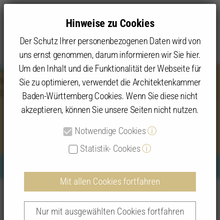
Hinweise zu Cookies
Der Schutz Ihrer personenbezogenen Daten wird von
uns ernst genommen, darum informieren wir Sie hier.
Um den Inhalt und die Funktionalität der Webseite für
Sie zu optimieren, verwendet die Architektenkammer
Baden-Württemberg Cookies. Wenn Sie diese nicht
akzeptieren, können Sie unsere Seiten nicht nutzen.
FGSV-Regelwerk als Arbeitshilfe
Notwendige Cookies
ⓘ
Statistik- Cookies
ⓘ
Mit allen Cookies fortfahren
Parkhaus experimenta mit Freianlagen, Heilbronn;
Berufspraxis
Planungsinfos und -themen
Architekten Petry + Wittfoht Falk Petry, Prof. Jens Wittfoht,
Bauplanung, Technik und Baubetrieb
FGSV-Regelwerk
Nur mit ausgewählten Cookies fortfahren
Stuttgart und W+S Wiedemann + Schweizer Freie