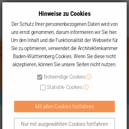
Hinweise zu Cookies
Der Schutz Ihrer personenbezogenen Daten wird von
uns ernst genommen, darum informieren wir Sie hier.
Um den Inhalt und die Funktionalität der Webseite für
Sie zu optimieren, verwendet die Architektenkammer
Baden-Württemberg Cookies. Wenn Sie diese nicht
akzeptieren, können Sie unsere Seiten nicht nutzen.
Kurs halten beim Klimaschutz!
Notwendige Cookies
ⓘ
Statistik- Cookies
ⓘ
Mit allen Cookies fortfahren
Dr. Fred Gresens, Vorsitzender des Kammerbezirks
Themen
Presse
2024
Kurs halten beim Klimaschutz!
Freiburg, begrüßte die Mitglieder der
Nur mit ausgewählten Cookies fortfahren
Landesvertreterversammlung im Palais de la Musique et