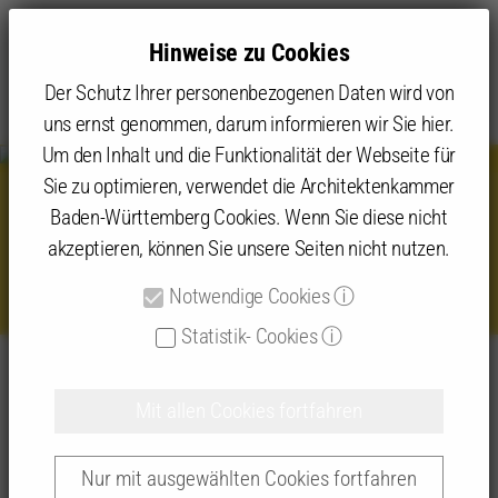
Hinweise zu Cookies
Der Schutz Ihrer personenbezogenen Daten wird von
uns ernst genommen, darum informieren wir Sie hier.
Um den Inhalt und die Funktionalität der Webseite für
Sie zu optimieren, verwendet die Architektenkammer
Baden-Württemberg Cookies. Wenn Sie diese nicht
Rhea Lesniak, Hochbauamt Kanton
akzeptieren, können Sie unsere Seiten nicht nutzen.
Zürich
Notwendige Cookies
ⓘ
Statistik- Cookies
ⓘ
Angebot
Kammerveranstaltungen
ARCHIKON 2027
Unsere ARCHIKON Akteur:innen 2025
Mit allen Cookies fortfahren
Rhea Lesniak, Hochbauamt Kanton Zürich
Nur mit ausgewählten Cookies fortfahren