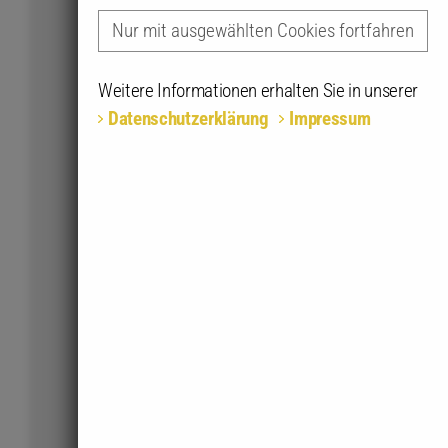
Nur mit ausgewählten Cookies fortfahren
Weitere Informationen erhalten Sie in unserer
Datenschutzerklärung
Impressum