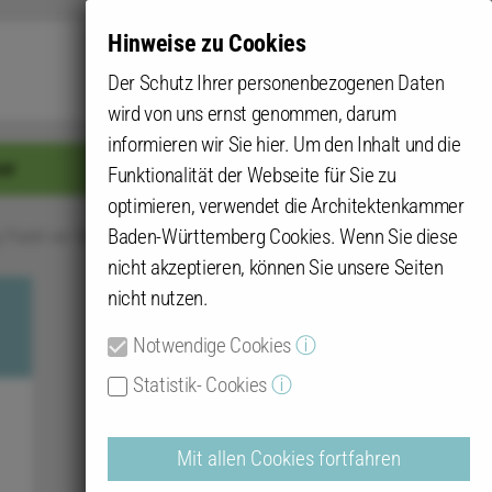
Hinweise zu Cookies
Submit
Der Schutz Ihrer personenbezogenen Daten
wird von uns ernst genommen, darum
informieren wir Sie hier. Um den Inhalt und die
er
Login für mehr
Funktionalität der Webseite für Sie zu
optimieren, verwendet die Architektenkammer
Baden-Württemberg Cookies. Wenn Sie diese
 Punkt vor Strich
nicht akzeptieren, können Sie unsere Seiten
nicht nutzen.
Notwendige Cookies
ⓘ
Statistik- Cookies
ⓘ
Mit allen Cookies fortfahren