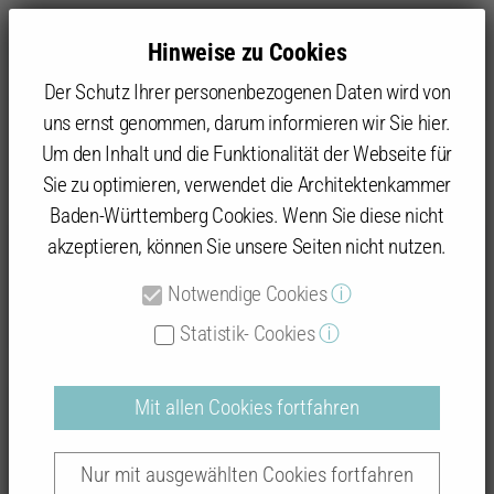
Hinweise zu Cookies
Der Schutz Ihrer personenbezogenen Daten wird von
uns ernst genommen, darum informieren wir Sie hier.
Um den Inhalt und die Funktionalität der Webseite für
Sie zu optimieren, verwendet die Architektenkammer
Baukultur
Tag der Architektur
Touren
Rottweil/Tuttlingen
Baden-Württemberg Cookies. Wenn Sie diese nicht
akzeptieren, können Sie unsere Seiten nicht nutzen.
Landkreise Rottweil/Tuttlingen
Notwendige Cookies
ⓘ
Statistik- Cookies
ⓘ
Mit allen Cookies fortfahren
Tag der Architektur: Landkreise Rottweil
und Tuttlingen 2026
Nur mit ausgewählten Cookies fortfahren