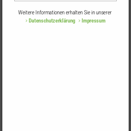
Freier Architekt
Kammergruppe:
Pforzheim, Enzkreis
Weitere Informationen erhalten Sie in unserer
Datenschutzerklärung
Impressum
Privatadresse
Birkenwaldstr. 18
75305 Neuenbürg
bjm.architekt@gmx.de
Tel.: 07082-8361
Adressänderungen und Pflege von Mitgliedsdaten
Als Mitglied können Sie uns beispielsweise
Adressänderungen oder -ergänzungen sowie
Änderungswünsche zur Veröffentlichung Ihrer Daten
entweder mit dem