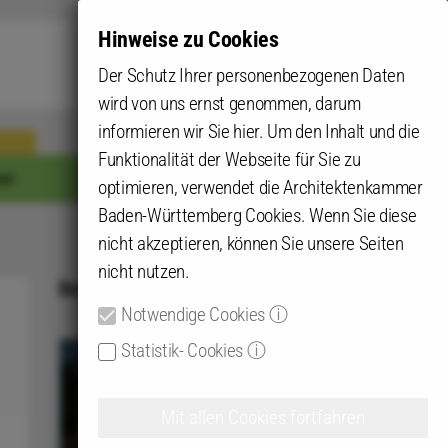
Hinweise zu Cookies
Submit
Der Schutz Ihrer personenbezogenen Daten
wird von uns ernst genommen, darum
informieren wir Sie hier. Um den Inhalt und die
Funktionalität der Webseite für Sie zu
er
Login für mehr
optimieren, verwendet die Architektenkammer
Baden-Württemberg Cookies. Wenn Sie diese
nicht akzeptieren, können Sie unsere Seiten
nicht nutzen.
Beispielhaftes Bauen
Notwendige Cookies
ⓘ
Statistik- Cookies
ⓘ
Mit allen Cookies fortfahren