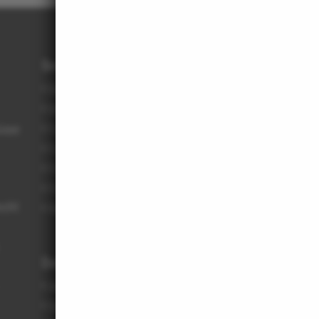
Service
Bauantrag, Vorschriften
Büroberatung
üsse
Fachlisten: Aufnahme in ...
Fachlisten: Abruf von ...
Für JunAS
Für Bauherrinnen und Bauherren
echt
Rahmenvereinbarungen
Datenbanken
Architektenliste / Fachlisten
Beispielhaftes Bauen