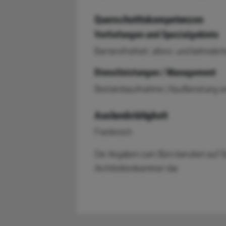
Querschnittskompetenzen
Vertiefungen und Spezialgebiete
Barrierefreiheit: alters- und behin
Dienstleistungen / Management
Bestandsaufnahme | Kaufberatung u
Auslandstätigkeit
Frankreich
Die Angaben zum Büro beruhen auf Se
Architektenkammer dar.