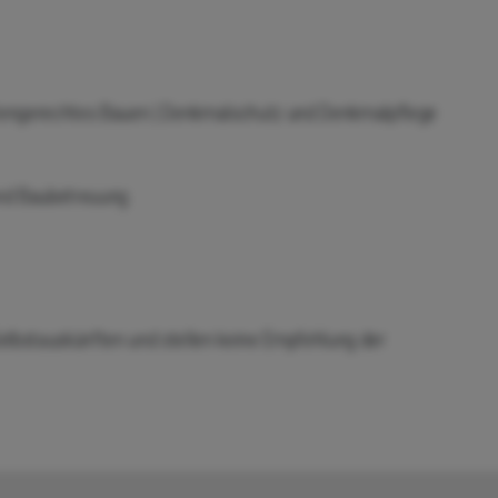
dertengerechtes Bauen | Denkmalschutz und Denkmalpflege
nd Baubetreuung
lbstauskünften und stellen keine Empfehlung der