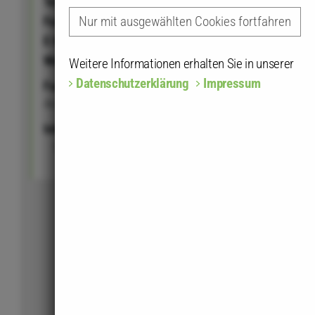
Tel.:
0711 758698-40
Fax:
0711 758698-44
Nur mit ausgewählten Cookies fortfahren
E-Mail:
rist.architektur@gmx.de
Web:
rist-architektur.de
Weitere Informationen erhalten Sie in unserer
Datenschutzerklärung
Impressum
Fachrichtungen
Architektur (A)
Inhaber / Partner
Christoph Rist
(A)