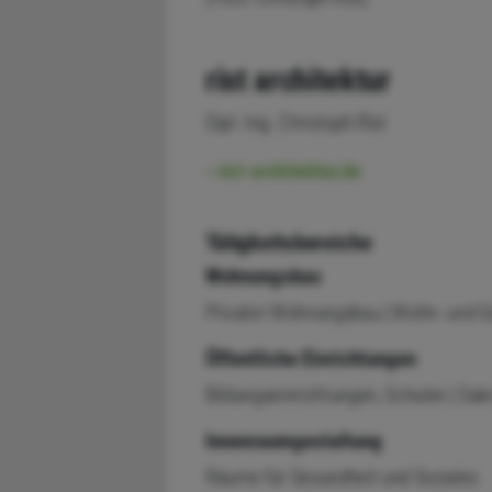
rist architektur
Dipl.-Ing. Christoph Rist
rist-architektur.de
Tätigkeitsbereiche
Wohnungsbau
Privater Wohnungsbau | Wohn- und 
Öffentliche Einrichtungen
Bildungseinrichtungen, Schulen | Sak
Innenraumgestaltung
Räume für Gesundheit und Soziales