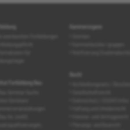
tbildung
Kammerorgane
le anerkannten Fortbildungen
Gremien
rtbildungspflicht
Kammerbezirke/-gruppen
formationen für
Notifizierung Studienabschl
ldungsträger
Recht
titut Fortbildung Bau
Architektengesetz / Berufsr
Bau Seminar-Suche
Gesellschaftsrecht
line-Seminare
Datenschutz / DSGVO-Infos
mmerveranstaltungen
Haftung und Urheberrecht
Bau für JunAS
Honorar- und Vertragsrecht
satzqualifizierungen,
Planungs- und Baurecht