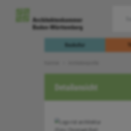
Baukultur
T
Kammer
Architektenprofile
Detailansicht
(Foto: Christoph Rist)