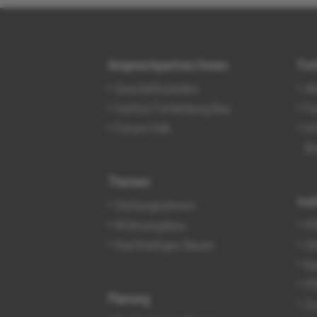
Ansprechpartner/innen
For
Geschäftsstellen
Al
Institut Fortbildung Bau
Fo
Forum HdA
In
Bi
Themen
Ins
Stellungnahmen
Wohnungsbau
IF
Nachhaltiges Bauen
On
Ka
IF
Planung
Zu