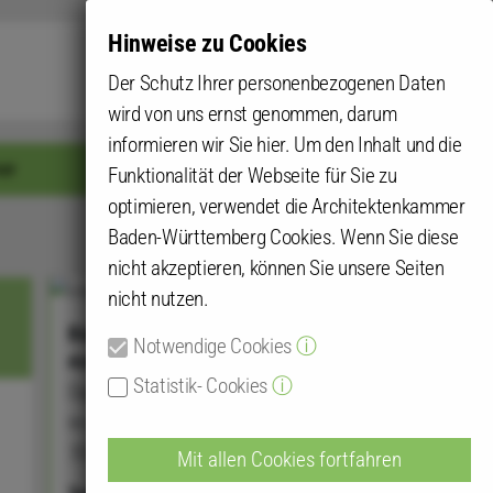
Hinweise zu Cookies
Submit
Der Schutz Ihrer personenbezogenen Daten
wird von uns ernst genommen, darum
informieren wir Sie hier. Um den Inhalt und die
er
Login für mehr
Funktionalität der Webseite für Sie zu
optimieren, verwendet die Architektenkammer
Baden-Württemberg Cookies. Wenn Sie diese
nicht akzeptieren, können Sie unsere Seiten
nicht nutzen.
Büroanschrift
Notwendige Cookies
ⓘ
rist architektur
Statistik- Cookies
ⓘ
Dipl.-Ing. Christoph Rist
Im Asemwald 12
70599 Stuttgart
Mit allen Cookies fortfahren