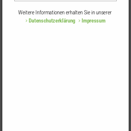
www.architekt-schlumberger.de
Weitere Informationen erhalten Sie in unserer
Datenschutzerklärung
Impressum
Geprüfte Listeneinträge
Energieeffizienz: Energieberatung (
Hansjörg Schlumberger
)
Energieeffizienz: Planung und Baubegleitung
hochenergieeffizienter Gebäude (
Hansjörg Schlumberger
)
Energieeffizienz: Energieoptimiertes Denkmal (
Hansjörg Schlumberger
)
Die Angaben zum Büro beruhen auf
Selbstauskünften und stellen keine Empfehlung der
Architektenkammer dar.