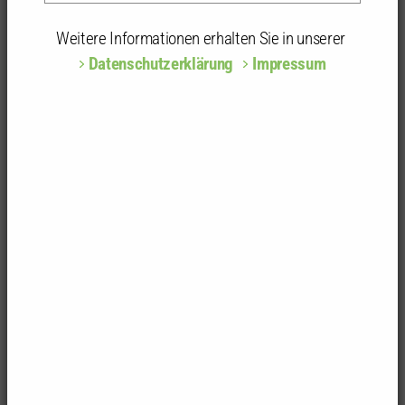
Kammer
Kammergruppen und Kammerbezirke
Kammerbezirk Tübingen
Begrüßung JunAS
Weitere Informationen erhalten Sie in unserer
Datenschutzerklärung
Impressum
Junior-Architektinnen und -Architekten in Ulm:
Baustellenbesuch und Austausch mit der Kammer
Eine besondere Mitgliederbegrüßung erwartete die
neuen Junior-Architektinnen und -Architekten
(JunAS) des Kammerbezirks Tübingen: Treffpunkt
war die Großbaustelle der B10 am Blaubeurer Tor in
Ulm. Dort erhielten die Teilnehmenden die seltene
Gelegenheit, das letzte noch bestehende Teilstück
der Wallstraßenbrücke zu besichtigen, bevor dieses
in den kommenden Wochen zurückgebaut wird.