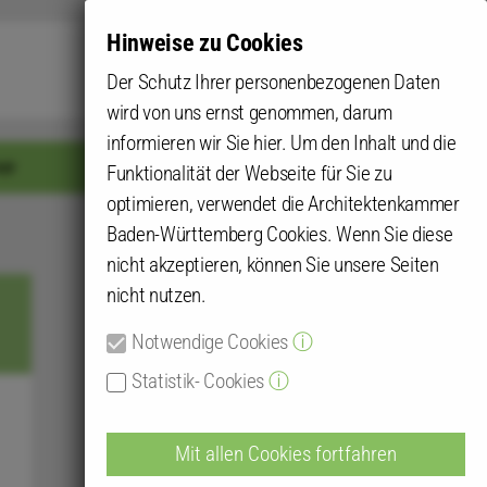
Hinweise zu Cookies
Submit
Der Schutz Ihrer personenbezogenen Daten
wird von uns ernst genommen, darum
informieren wir Sie hier. Um den Inhalt und die
er
Login für mehr
Funktionalität der Webseite für Sie zu
optimieren, verwendet die Architektenkammer
Baden-Württemberg Cookies. Wenn Sie diese
nicht akzeptieren, können Sie unsere Seiten
nicht nutzen.
Notwendige Cookies
ⓘ
Statistik- Cookies
ⓘ
Mit allen Cookies fortfahren