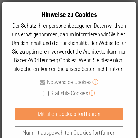
Hinweise zu Cookies
Der Schutz Ihrer personenbezogenen Daten wird von
uns ernst genommen, darum informieren wir Sie hier.
Um den Inhalt und die Funktionalität der Webseite für
Sie zu optimieren, verwendet die Architektenkammer
Themen
Baden-Württemberg Cookies. Wenn Sie diese nicht
akzeptieren, können Sie unsere Seiten nicht nutzen.
Aktuelle Umfragen
Notwendige Cookies
ⓘ
Statistik- Cookies
ⓘ
Mit allen Cookies fortfahren
Die Forschung zu unterstützen ist ein wichtiges
Anliegen der Architektenkammer Baden-
Nur mit ausgewählten Cookies fortfahren
Württemberg. Auf dieser Seite werden Links zu