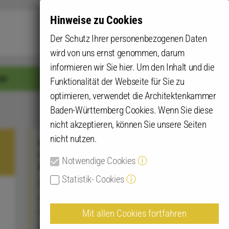
Hinweise zu Cookies
Submit
Der Schutz Ihrer personenbezogenen Daten
wird von uns ernst genommen, darum
informieren wir Sie hier. Um den Inhalt und die
er
Login für mehr
Funktionalität der Webseite für Sie zu
optimieren, verwendet die Architektenkammer
Baden-Württemberg Cookies. Wenn Sie diese
nicht akzeptieren, können Sie unsere Seiten
nicht nutzen.
Informationen zu Fort­bil­
dun­gen externer
Notwendige Cookies
ⓘ
Bildungsträger
Statistik- Cookies
ⓘ
Bitte wenden Sie sich für
weitere Informationen zu
den jeweiligen Fort­bil­dungs­
Mit allen Cookies fortfahren
ver­an­stal­tun­gen direkt an die