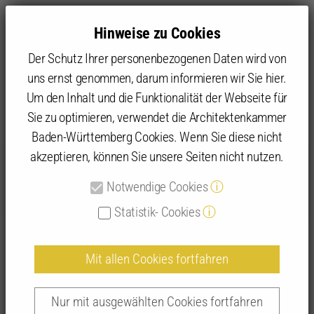
Hinweise zu Cookies
Der Schutz Ihrer personenbezogenen Daten wird von
uns ernst genommen, darum informieren wir Sie hier.
Um den Inhalt und die Funktionalität der Webseite für
Sie zu optimieren, verwendet die Architektenkammer
Angebot
IFBau | Fortbildungen
IFBau Seminar-Suche
Baden-Württemberg Cookies. Wenn Sie diese nicht
akzeptieren, können Sie unsere Seiten nicht nutzen.
Buchung
Notwendige Cookies
ⓘ
Statistik- Cookies
ⓘ
Anmeldung
Mit allen Cookies fortfahren
Veranstaltung:
Der Bau-Turbo – eine neue
Chance für Ihr Projekt? | 265048
Nur mit ausgewählten Cookies fortfahren