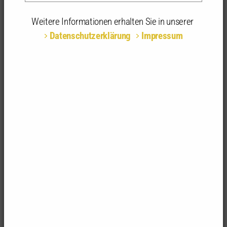
Referent:in:
Dipl.-Ing. Manfred Busch
Regierungsbaumeister,
Weitere Informationen erhalten Sie in unserer
Baudirektor a.D., Landau
Datenschutzerklärung
Impressum
Termin:
09.12.2026
| 09:30 - 13:00 Uhr
Ort:
Zoom-Meeting, Online
Anerkannte
4 anerkannte Stunden
Stunden:
Preis:
205,00 € | 155,00 € für
Kammermitglieder | 125,00 € für
JunAS
Teilnehmer:in
Architektenlisten-Nr. AKBW