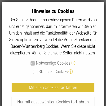
Hinweise zu Cookies
Der Schutz Ihrer personenbezogenen Daten wird von
uns ernst genommen, darum informieren wir Sie hier.
Um den Inhalt und die Funktionalität der Webseite für
Sie zu optimieren, verwendet die Architektenkammer
Angebot
IFBau | Fortbildungen
IFBau Seminar-Suche
Baden-Württemberg Cookies. Wenn Sie diese nicht
akzeptieren, können Sie unsere Seiten nicht nutzen.
Detailansicht IFBau-Seminare
Notwendige Cookies
ⓘ
Statistik- Cookies
ⓘ
Mit allen Cookies fortfahren
Expertenseminar Sanierungssprint |
252033
Nur mit ausgewählten Cookies fortfahren