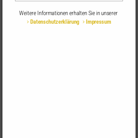
25.03.2027 - 09.04.2027 | 09:30 - 13:00 Uhr | Zoom-
Meeting, Online
Weitere Informationen erhalten Sie in unserer
Datenschutzerklärung
Impressum
Teilnahmeart:
Online
Fachrichtungsempfehlung:
alle Fachrichtungen
Anerkannte
8 anerkannte Stunden
Stunden:
Digitale Werkzeuge und Workflows für
Planung, Kommunikation und
Dokumentation
2-tägig I 25.03 + 09.04.2027
Kamera, Scanner, digitaler Notizblock mit Sprach-
und Handschrifterkennung, Maßband, Diktiergerät
und einfache Bildbearbeitung – Ihr iPad bringt all
das kostenlos und sofort einsatzbereit mit.