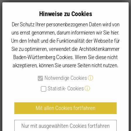
Hinweise zu Cookies
Der Schutz Ihrer personenbezogenen Daten wird von
uns ernst genommen, darum informieren wir Sie hier.
Um den Inhalt und die Funktionalität der Webseite für
Sie zu optimieren, verwendet die Architektenkammer
Angebot
IFBau | Fortbildungen
IFBau Seminar-Suche
Baden-Württemberg Cookies. Wenn Sie diese nicht
akzeptieren, können Sie unsere Seiten nicht nutzen.
Detailansicht IFBau-Seminare
Notwendige Cookies
ⓘ
Statistik- Cookies
ⓘ
Mit allen Cookies fortfahren
Das iPad im Architekturbüro –
Einsteigerworkshop | 261034
Nur mit ausgewählten Cookies fortfahren