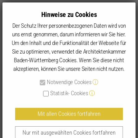
Hinweise zu Cookies
Der Schutz Ihrer personenbezogenen Daten wird von
uns ernst genommen, darum informieren wir Sie hier.
Um den Inhalt und die Funktionalität der Webseite für
Sie zu optimieren, verwendet die Architektenkammer
Angebot
IFBau | Fortbildungen
IFBau Seminar-Suche
Baden-Württemberg Cookies. Wenn Sie diese nicht
akzeptieren, können Sie unsere Seiten nicht nutzen.
Detailansicht IFBau-Seminare
Notwendige Cookies
ⓘ
Statistik- Cookies
ⓘ
Mit allen Cookies fortfahren
Sanierungssprint kompakt | 262024
22.09.2026 | 17:00 - 18:30 Uhr | Zoom-Meeting,
Nur mit ausgewählten Cookies fortfahren