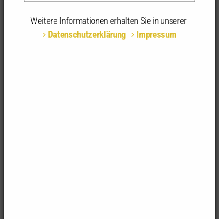
Online
Weitere Informationen erhalten Sie in unserer
Teilnahmeart:
Online
Datenschutzerklärung
Impressum
Fachrichtungsempfehlung:
Architektur | Innenarchitektur
Fachlisteneignung:
Energieeffizienz
Anerkannte
2 anerkannte Stunden | 1-tägig
Stunden:
Wie funktioniert eine Schnellsanierung in
22 Werktagen?
Lange Bauzeiten und nachträgliche
Kostensteigerungen
schrecken viele
Hauseigentümer:innen davon ab, sich an die
Modernisierung ihres Altbaus zu machen. Hier will
das Konzept zum Sanierungssprint abhelfen: Dieser