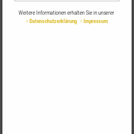
Weitere Informationen erhalten Sie in unserer
Datenschutzerklärung
Impressum
Der Umbau unserer Städte ist nicht nur eine
ökologische Notwendigkeit. Er ist vor allem die
große Chance auf eine Transformation zu
Stadtverträglichkeit und Lebensqualität.