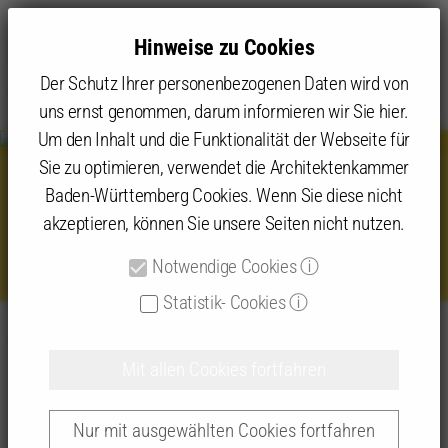
Hinweise zu Cookies
Der Schutz Ihrer personenbezogenen Daten wird von
uns ernst genommen, darum informieren wir Sie hier.
Um den Inhalt und die Funktionalität der Webseite für
Sie zu optimieren, verwendet die Architektenkammer
Baden-Württemberg Cookies. Wenn Sie diese nicht
Cord Soehlke, Baubürgermeister
akzeptieren, können Sie unsere Seiten nicht nutzen.
Tübingen
Notwendige Cookies
ⓘ
Statistik- Cookies
ⓘ
Angebot
Kammerveranstaltungen
ARCHIKON 2027
Unsere ARCHIKON Akteur:innen 2025
Mit allen Cookies fortfahren
Cord Soehlke, Baubürgermeister Tübingen
Nur mit ausgewählten Cookies fortfahren