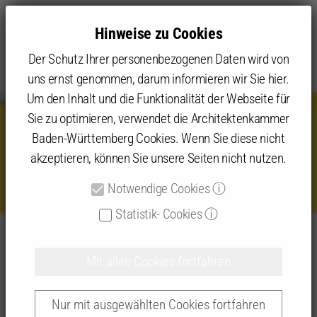
Hinweise zu Cookies
Der Schutz Ihrer personenbezogenen Daten wird von
uns ernst genommen, darum informieren wir Sie hier.
Um den Inhalt und die Funktionalität der Webseite für
Sie zu optimieren, verwendet die Architektenkammer
Baden-Württemberg Cookies. Wenn Sie diese nicht
Dr. Magdalena Szablewska,
akzeptieren, können Sie unsere Seiten nicht nutzen.
Freiburger Stadtbau Verbund
Notwendige Cookies
ⓘ
Statistik- Cookies
ⓘ
Angebot
Kammerveranstaltungen
ARCHIKON 2027
Unsere ARCHIKON Akteur:innen 2025
Mit allen Cookies fortfahren
Dr. Magdalena Szablewska, Freiburger Stadtbau Verbund
Nur mit ausgewählten Cookies fortfahren