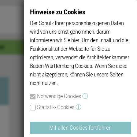
Hinweise zu Cookies
Submit
Der Schutz Ihrer personenbezogenen Daten
wird von uns ernst genommen, darum
informieren wir Sie hier. Um den Inhalt und die
er
Login für mehr
Funktionalität der Webseite für Sie zu
optimieren, verwendet die Architektenkammer
Baden-Württemberg Cookies. Wenn Sie diese
nicht akzeptieren, können Sie unsere Seiten
nicht nutzen.
Notwendige Cookies
ⓘ
Statistik- Cookies
ⓘ
Mit allen Cookies fortfahren