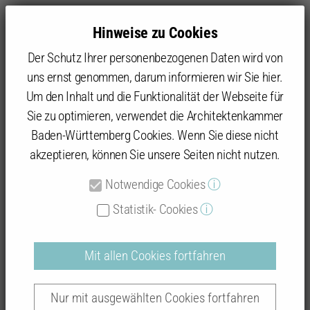
Hinweise zu Cookies
Der Schutz Ihrer personenbezogenen Daten wird von
uns ernst genommen, darum informieren wir Sie hier.
Um den Inhalt und die Funktionalität der Webseite für
Sie zu optimieren, verwendet die Architektenkammer
Baukultur
Architekturpreise
Baukultur Hohenlohe-Tauberfranken
Preisträger
Baden-Württemberg Cookies. Wenn Sie diese nicht
Umbau eines ehemaligen Schulgeländes zu einem
akzeptieren, können Sie unsere Seiten nicht nutzen.
Gesundheitszentrum
Notwendige Cookies
ⓘ
Statistik- Cookies
ⓘ
Umbau eines ehemaligen
Schulgeländes zu einem
Mit allen Cookies fortfahren
Gesundheitszentrum
Nur mit ausgewählten Cookies fortfahren