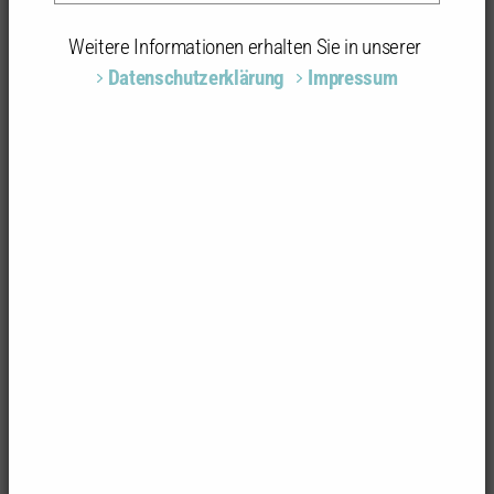
Weitere Informationen erhalten Sie in unserer
Datenschutzerklärung
Impressum
Foto: Architekurbüro Klärle, Rolf Klärle
Gesundheitszentrum
Umbau eines ehemaligen Schulgeländes zu einem
Gesundheitszentrum mit mehreren Praxen,
Apotheke und Wohnungen
Umbau/Bauherr
Gemeinde Igersheim
Objektbeschreibung
Architektur: architekturbüro KLÄRLE , Bad