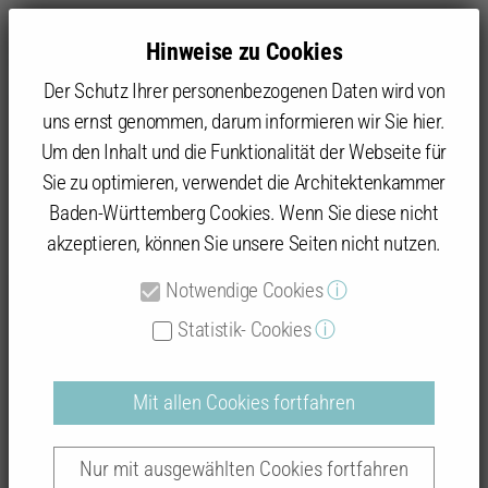
Hinweise zu Cookies
Der Schutz Ihrer personenbezogenen Daten wird von
uns ernst genommen, darum informieren wir Sie hier.
Um den Inhalt und die Funktionalität der Webseite für
Sie zu optimieren, verwendet die Architektenkammer
Baukultur
Architekturpreise
Baukultur Hohenlohe-Tauberfranken
Preisträger
Baden-Württemberg Cookies. Wenn Sie diese nicht
Umbau und Sanierung des ehemaligen Spitals Öhringen
akzeptieren, können Sie unsere Seiten nicht nutzen.
Notwendige Cookies
ⓘ
Umbau und Sanierung des
Statistik- Cookies
ⓘ
ehemaligen Spitals Öhringen
Mit allen Cookies fortfahren
Nur mit ausgewählten Cookies fortfahren