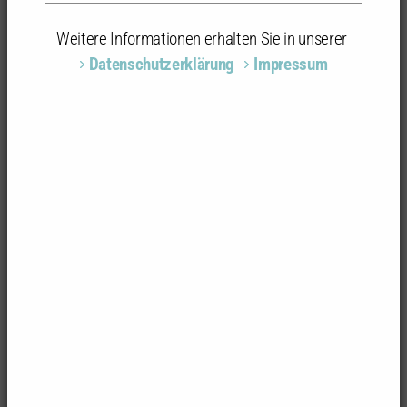
Weitere Informationen erhalten Sie in unserer
Foto: Thomas Rössler
Datenschutzerklärung
Impressum
Ehemaliges Spital, Öhringen
Sanierung und Umbau des ehemaligen Spitals zu
einer Tagespflege und Wohnungen
Umbau/Bauherr
DE Köhler Gbr, Zweiflingen
Objektbeschreibung
Architektur: Knorr & Thiele Architekten, Öhringen
Das „Alte Spital" befindet sich an der alten südlichen
Stadtgrenze von Öhringen, direkt an der Ohrn. Als
Teil des Gesamtensembles mit Spital,
Spitalscheuern, Verwaltungs­gebäude und Kirche