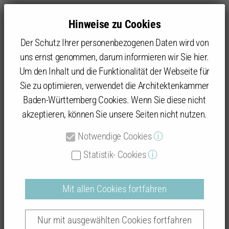
Hinweise zu Cookies
Der Schutz Ihrer personenbezogenen Daten wird von
uns ernst genommen, darum informieren wir Sie hier.
Um den Inhalt und die Funktionalität der Webseite für
Sie zu optimieren, verwendet die Architektenkammer
Baukultur
Beispielhaftes Bauen
Datenbank: Prämierte Objekte
Baden-Württemberg Cookies. Wenn Sie diese nicht
akzeptieren, können Sie unsere Seiten nicht nutzen.
Notwendige Cookies
ⓘ
Beispielhaftes Bauen
Statistik- Cookies
ⓘ
Mit allen Cookies fortfahren
Auszeichnungsverfahren "Rottweil 2016 -
Nur mit ausgewählten Cookies fortfahren
2025"