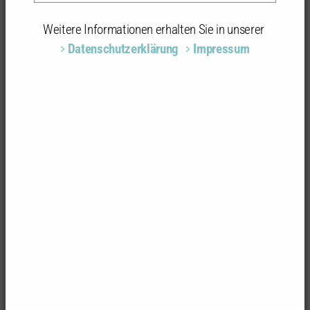
Weitere Informationen erhalten Sie in unserer
Datenschutzerklärung
Impressum
Foto: Johannes Vogt
Sanierung und Umbau Neuapostolische Kirche
Rosenfeldstraße 6
78727 Oberndorf
Architektur/Stadtplanung
Schneider | Architekten Partnerschaft mbB, Architekten
BDA, St. Georgen
Bauherrschaft
Neuapostolische Kirche Süddeutschland K.d.ö.R.,