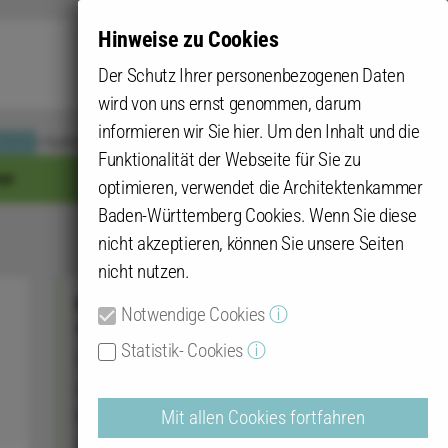
Hinweise zu Cookies
Submit
Der Schutz Ihrer personenbezogenen Daten
wird von uns ernst genommen, darum
informieren wir Sie hier. Um den Inhalt und die
Funktionalität der Webseite für Sie zu
er
Login für mehr
optimieren, verwendet die Architektenkammer
Baden-Württemberg Cookies. Wenn Sie diese
nicht akzeptieren, können Sie unsere Seiten
nicht nutzen.
Merkblatt zur Einreichung
Notwendige Cookies
ⓘ
von Bildmaterial
Statistik- Cookies
ⓘ
Was Sie beim Erstellen und
der Einreichung von
Bildmaterial beachten
Mit allen Cookies fortfahren
sollten, lesen Sie in unserem