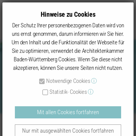
Hinweise zu Cookies
Der Schutz Ihrer personenbezogenen Daten wird von
uns ernst genommen, darum informieren wir Sie hier.
Um den Inhalt und die Funktionalität der Webseite für
Sie zu optimieren, verwendet die Architektenkammer
Baden-Württemberg Cookies. Wenn Sie diese nicht
akzeptieren, können Sie unsere Seiten nicht nutzen.
Daten und Fakten zur Gartenschau
2013
Notwendige Cookies
ⓘ
Statistik- Cookies
ⓘ
Mit allen Cookies fortfahren
Gartenschau Sigmaringen; Landschaftsarchitekt: Marcel
Baukultur
Die vier Fachrichtungen
Landschaftsarchitektur
Adam, Potsdam; Foto: Gartenschau Sigmaringen 2013
Nur mit ausgewählten Cookies fortfahren
Gartenschauen
2013