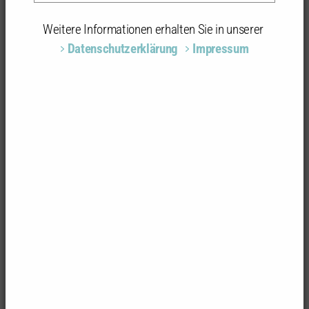
Daten und Fakten zur Gartenschau 2013
Weitere Informationen erhalten Sie in unserer
Datenschutzerklärung
Impressum
Sigmaringen lobte 2007 einen begrenzt offenen
Realisierungswettbewerb aus. Die
Wettbewerbsvorbereitung lag beim
Landschaftsarchitekten Johann Senner (Überlingen)
in Kooperation mit dem Land Baden-Württemberg.
Der Gewinner war Marcel Adam,
Landschaftsarchitekt aus Potsdam. Planungs- und
Bauzeit: 2007 bis 2013;
Größe: ca.10 ha;
Pflanzplanung: adam+adam,
Landschaftsarchitekten, Hannover;
Bauleitung: Landschaftsarchitekten Planstatt
Senner, Überlingen