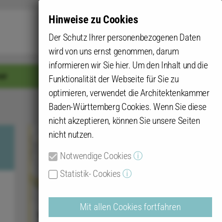
Hinweise zu Cookies
Submit
Der Schutz Ihrer personenbezogenen Daten
wird von uns ernst genommen, darum
informieren wir Sie hier. Um den Inhalt und die
er
Login für mehr
Funktionalität der Webseite für Sie zu
optimieren, verwendet die Architektenkammer
Baden-Württemberg Cookies. Wenn Sie diese
nicht akzeptieren, können Sie unsere Seiten
nicht nutzen.
Notwendige Cookies
ⓘ
Statistik- Cookies
ⓘ
Mit allen Cookies fortfahren
Transformation von