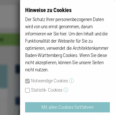
Hinweise zu Cookies
Submit
Der Schutz Ihrer personenbezogenen Daten
wird von uns ernst genommen, darum
informieren wir Sie hier. Um den Inhalt und die
er
Login für mehr
Funktionalität der Webseite für Sie zu
optimieren, verwendet die Architektenkammer
Baden-Württemberg Cookies. Wenn Sie diese
nicht akzeptieren, können Sie unsere Seiten
nicht nutzen.
Notwendige Cookies
ⓘ
Statistik- Cookies
ⓘ
Mit allen Cookies fortfahren
Prämierte Objekte online