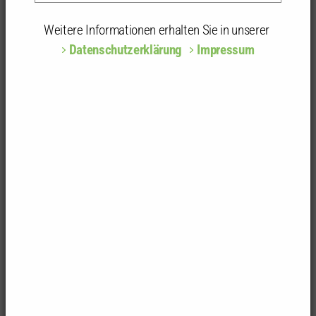
Freier Architekt
Kammergruppe:
Rottweil, Tuttlingen
Weitere Informationen erhalten Sie in unserer
www.architekten-mks.de
Datenschutzerklärung
Impressum
Büroadresse
Möller Scherlitz + Partner
Freie Architekten PartG mbB
Hohnerareal
Hohnerstr. 4/1
78647 Trossingen
Adressänderungen und Pflege von Mitgliedsdaten
Als Mitglied können Sie uns beispielsweise
Adressänderungen oder -ergänzungen sowie