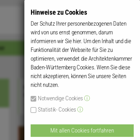
Hinweise zu Cookies
Submit
Der Schutz Ihrer personenbezogenen Daten
wird von uns ernst genommen, darum
informieren wir Sie hier. Um den Inhalt und die
er
Login für mehr
Funktionalität der Webseite für Sie zu
optimieren, verwendet die Architektenkammer
Baden-Württemberg Cookies. Wenn Sie diese
nicht akzeptieren, können Sie unsere Seiten
nicht nutzen.
Hilfe zur
Architektenlistensuche
Notwendige Cookies
ⓘ
finden Sie hier
Statistik- Cookies
ⓘ
Mit allen Cookies fortfahren