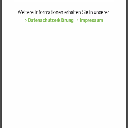
Freier Architekt
Kammergruppe:
Breisgau-Hochschwarzw. Emmend.
Weitere Informationen erhalten Sie in unserer
Datenschutzerklärung
Impressum
Privatadresse
Elzstr. 33b
79261 Gutach
Büroadresse
Architekturbüro Stiefvater
Elzstr. 33b
79261 Gutach
Adressänderungen und Pflege von Mitgliedsdaten
Als Mitglied können Sie uns beispielsweise