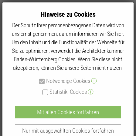
Hinweise zu Cookies
Der Schutz Ihrer personenbezogenen Daten wird von
uns ernst genommen, darum informieren wir Sie hier.
Um den Inhalt und die Funktionalität der Webseite für
Sie zu optimieren, verwendet die Architektenkammer
Kammer
Gremien
LVV: Rückblicke
LVV 2017
Pariser Klimaziele
Baden-Württemberg Cookies. Wenn Sie diese nicht
akzeptieren, können Sie unsere Seiten nicht nutzen.
Notwendige Cookies
ⓘ
Pariser Klimaziele
Statistik- Cookies
ⓘ
Mit allen Cookies fortfahren
Pariser Klimaziele: welchen Beitrag
Nur mit ausgewählten Cookies fortfahren
leisten wir?