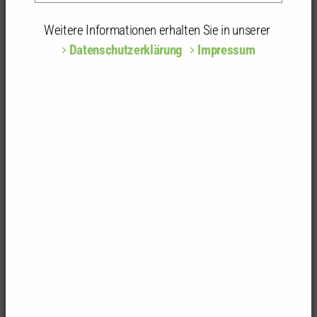
Klaus Wehrle (Landesvorstand und Sprecher der
Weitere Informationen erhalten Sie in unserer
Strategiegruppe Klima, Energie, Nachhaltigkeit) und
Datenschutzerklärung
Impressum
Dr. Diana Wiedemann (Freie Innenarchitektin und
Architektin, Landesvorstand und Mitglied der BAK-
Projektgruppe Wirtschaft, Energie, Baukultur)
zeigten in ihren Impulsen unterschiedliche
Perspektiven auf, die Planerinnen und Planer
tangieren.
Wehrle lobte das Pariser Abkommen und forderte
nationale Ziele. Zur Nachhaltigkeit gehöre auch
Wirtschaftlichkeit, beides sei nicht voneinander zu
trennen. Betont wurde die Forderung nach
Quartiersbetrachtung und
Gesamtbilanzierungsverfahren, die mögliche Mittel