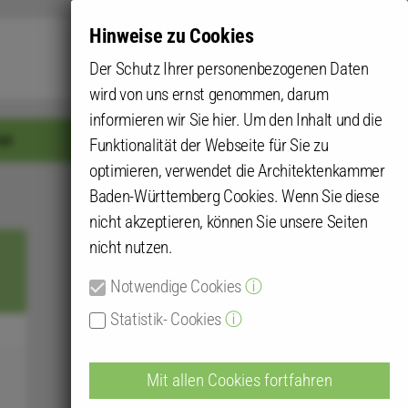
Hinweise zu Cookies
Submit
Der Schutz Ihrer personenbezogenen Daten
wird von uns ernst genommen, darum
informieren wir Sie hier. Um den Inhalt und die
er
Login für mehr
Funktionalität der Webseite für Sie zu
optimieren, verwendet die Architektenkammer
Baden-Württemberg Cookies. Wenn Sie diese
nicht akzeptieren, können Sie unsere Seiten
nicht nutzen.
Notwendige Cookies
ⓘ
Statistik- Cookies
ⓘ
Mit allen Cookies fortfahren